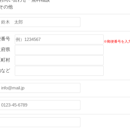
その他
便番号
※郵便番号を入
道府県
区町村
地など