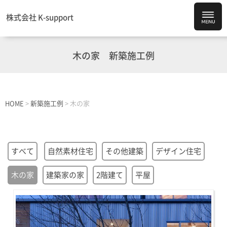
株式会社 K-support
木の家
新築施工例
HOME
>
新築施工例
>
木の家
すべて
自然素材住宅
その他建築
デザイン住宅
木の家
建築家の家
2階建て
平屋