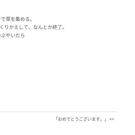
でで草を集める。
をくりかえして、なんとか終了。
つぶやいたら
！
・
「おめでとうございます。」 >>